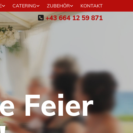
E
CATERING
ZUBEHÖR
KONTAKT
+43 664 12 59 871

e Feier