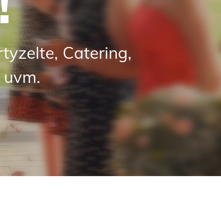
!
yzelte, Catering,
 uvm.