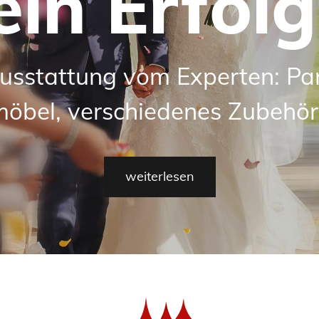
ein Erfolg
usstattung vom Experten: Part
möbel, verschiedenes Zubehör
weiterlesen