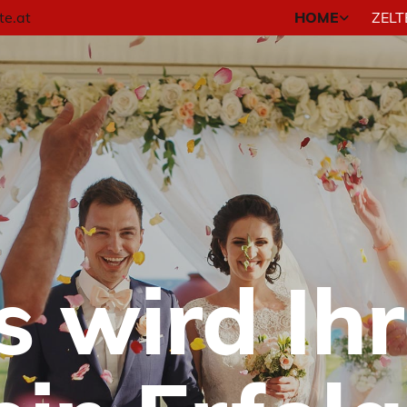
te.at
HOME
ZELT
s wird Ihr