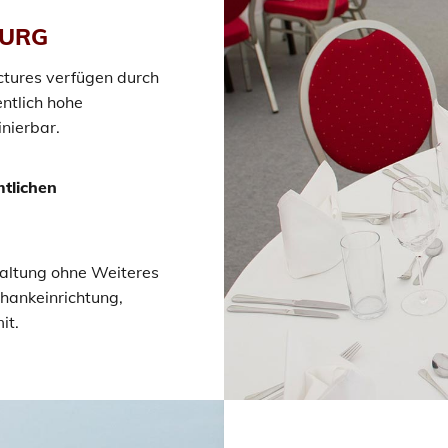
BURG
ctures verfügen durch
ntlich hohe
inierbar.
tlichen
taltung ohne Weiteres
chankeinrichtung,
it.