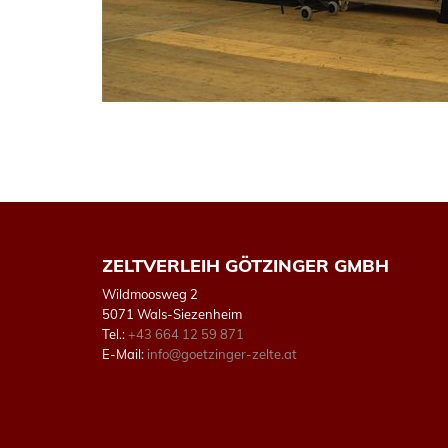
ZELTVERLEIH GÖTZINGER GMBH
Wildmoosweg 2
5071 Wals-Siezenheim
Tel.:
+43 664 12 59 871
E-Mail:
info@goetzinger-zelte.at